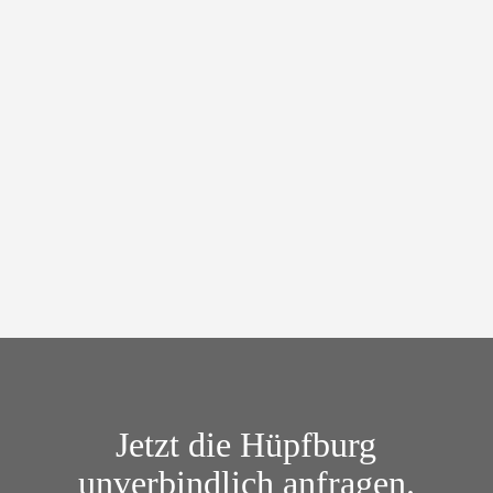
Donnerstag bis Montag:
199,00 €
Kaution: 100,00 €
Jetzt die
Hüpfburg
unverbindlich anfragen.