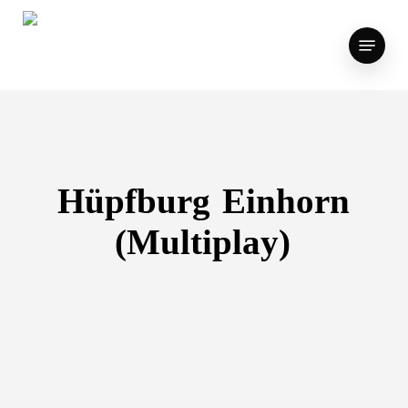
Skip
to
Menu
main
content
Hüpfburg
Einhorn
(Multiplay)